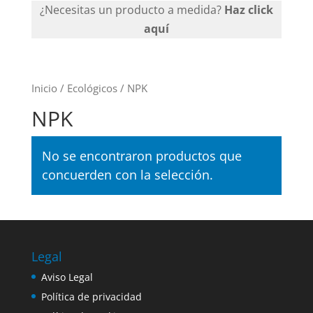
¿Necesitas un producto a medida?
Haz click
aquí
Inicio
/
Ecológicos
/ NPK
NPK
No se encontraron productos que
concuerden con la selección.
Legal
Aviso Legal
Política de privacidad